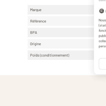
Marque
🍪
Nous 
Référence
(stat
fonc
BPA
publi
coll
Origine
pers
Poids (conditionnement)