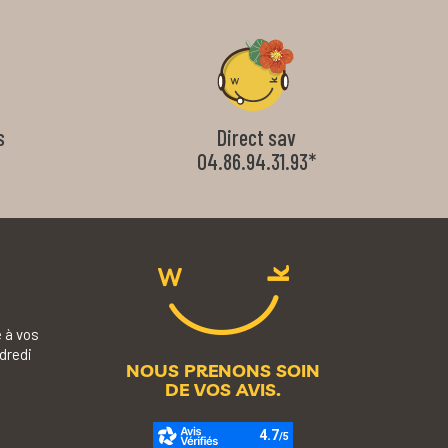
s
Direct sav
04.86.94.31.93*
 à vos
dredi
NOUS PRENONS SOIN
DE VOS AVIS.