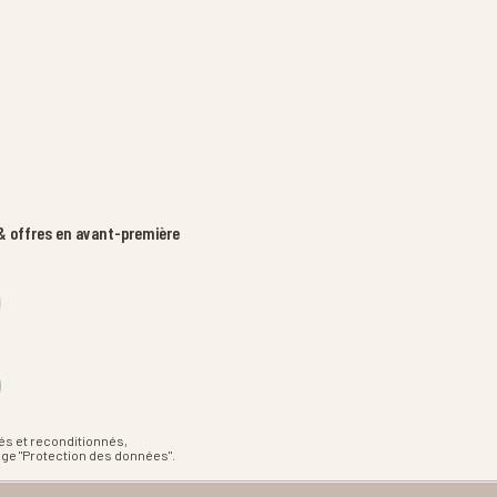
 offres en avant-première
és et reconditionnés,
age "Protection des données".