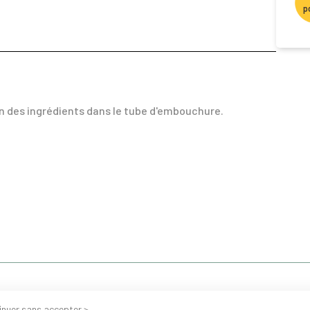
p
on des ingrédients dans le tube d'embouchure.
inuer sans accepter >