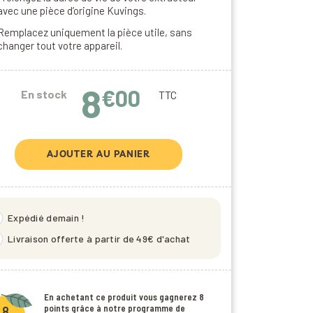
avec une pièce d’origine Kuvings.
Remplacez uniquement la pièce utile, sans
changer tout votre appareil.
8
€00
En stock
TTC
AJOUTER AU PANIER
eed
Expédié demain !
_2
Livraison offerte à partir de 49€ d'achat
En achetant ce produit vous gagnerez
8
points
grâce à notre programme de
8