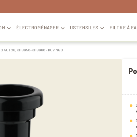
ON

ÉLECTROMÉNAGER

USTENSILES

FILTRE À EA
S AUTO6, KHS650-KHS660 - KUVINGS
Po