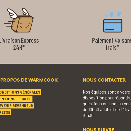
Livraison Express
Paiement 4x san
24H*
frais*
 PROPOS DE WARMCOOK
NOUS CONTACTER
Nos équipes sont à votre
ONDITIONS GÉNÉRALES
disposition pour répondre
ENTIONS LÉGALES
questions du lundi au ven
EVENIR REVENDEUR
de 10h30 à 13h et de 14h à
RESSE
16h30.
NOUS SUIVRE