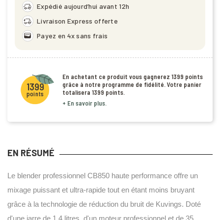
delivery_truck_speed
Expédié aujourd’hui avant 12h
delivery_truck_bolt
Livraison Express offerte
wallet
Payez en 4x sans frais
En achetant ce produit vous gagnerez
1399 points
grâce à notre programme de fidélité. Votre panier
1399
totalisera
1399 points
.
points
+ En savoir plus.
EN RÉSUMÉ
Le blender professionnel CB850 haute performance offre un
mixage puissant et ultra-rapide tout en étant moins bruyant
grâce à la technologie de réduction du bruit de Kuvings. Doté
d'une jarre de 1,4 litres, d'un moteur professionnel et de 35