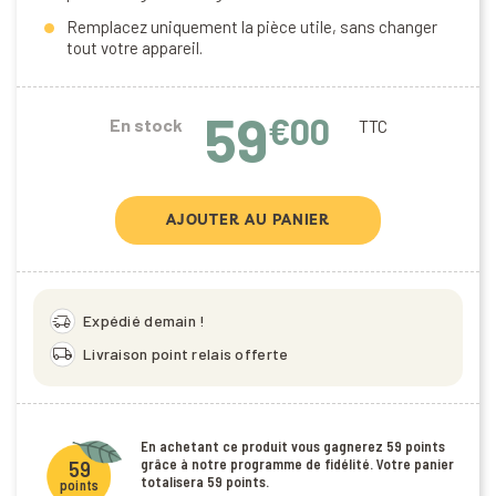
Remplacez uniquement la pièce utile, sans changer
tout votre appareil.
59
€00
En stock
TTC
AJOUTER AU PANIER
delivery_truck_speed
Expédié demain !
local_shipping
Livraison point relais offerte
En achetant ce produit vous gagnerez
59 points
grâce à notre programme de fidélité. Votre panier
59
totalisera
59 points
.
points