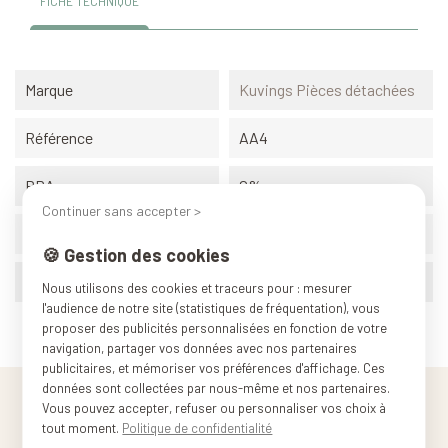
FICHE TECHNIQUE
Marque
Kuvings Pièces détachées
Référence
AA4
BPA
0%
Continuer sans accepter >
Origine
Corée du sud
🍪 Gestion des cookies
Poids (conditionnement)
0.150 kg
Nous utilisons des cookies et traceurs pour : mesurer
l'audience de notre site (statistiques de fréquentation), vous
proposer des publicités personnalisées en fonction de votre
navigation, partager vos données avec nos partenaires
publicitaires, et mémoriser vos préférences d'affichage. Ces
données sont collectées par nous-même et nos partenaires.
Vous pouvez accepter, refuser ou personnaliser vos choix à
tout moment.
Politique de confidentialité