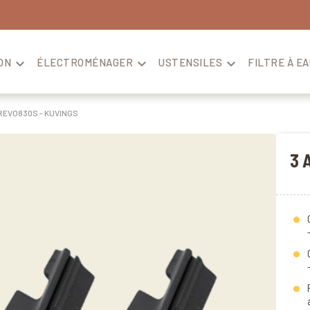
ON

ÉLECTROMÉNAGER

USTENSILES

FILTRE À EA
 REVO830S - KUVINGS
3 