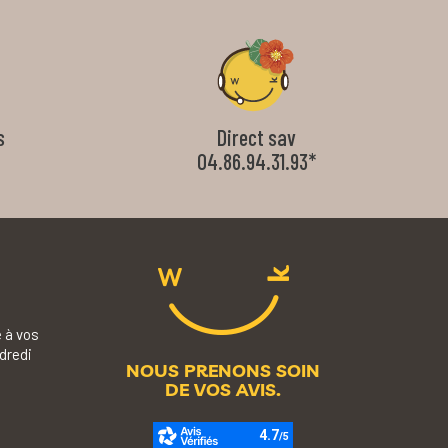
s
Direct sav
04.86.94.31.93*
 à vos
dredi
NOUS PRENONS SOIN
DE VOS AVIS.