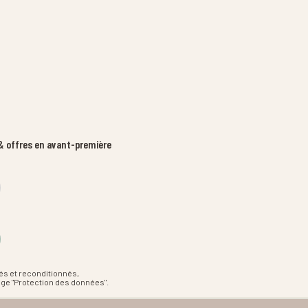
 offres en avant-première
és et reconditionnés,
age "Protection des données".