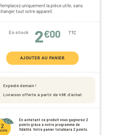
Remplacez uniquement la pièce utile, sans
changer tout votre appareil.
2
€00
En stock
TTC
AJOUTER AU PANIER
eed
Expédié demain !
_2
Livraison offerte à partir de 49€ d'achat
En achetant ce produit vous gagnerez
2
points
grâce à notre programme de
2
fidélité. Votre panier totalisera
2 points
.
oints