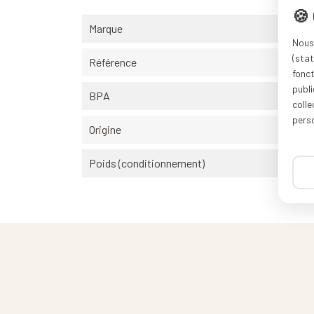
🍪
Marque
Nous 
(stat
Référence
fonc
publi
BPA
coll
pers
Origine
Poids (conditionnement)