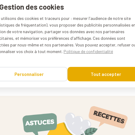
 Gestion des cookies
Kuvings Pièces détachées
utilisons des cookies et traceurs pour : mesurer l'audience de notre site
istiques de fréquentation), vous proposer des publicités personnalisées e
R15
tion de votre navigation, partager vos données avec nos partenaires
citaires, et mémoriser vos préférences d'affichage. Ces données sont
0%
ectées par nous-même et nos partenaires. Vous pouvez accepter, refuser o
onnaliser vos choix à tout moment.
Politique de confidentialité
Corée du sud
0.005 kg
Personnaliser
Tout accepter