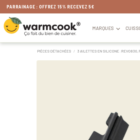
LIVRAISON
OFFERTE
DÈS 49€
MARQUES

CUISS
PIÈCES DÉTACHÉES
3 AILETTES EN SILICONE : REVO830,