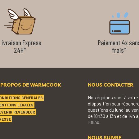
Livraison Express
Paiement 4x san
24H*
frais*
 PROPOS DE WARMCOOK
NOUS CONTACTER
Nos équipes sont à votre
ONDITIONS GÉNÉRALES
disposition pour répondre
ENTIONS LÉGALES
questions du lundi au ven
EVENIR REVENDEUR
de 10h30 à 13h et de 14h à
RESSE
16h30.
NOUS SUIVRE