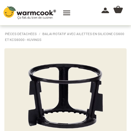

PIÈCES DÉTACHÉES
BALAI ROTATIF AVEC AILETTES EN SILICONE CS600
ET KCS6000 - KUVINGS