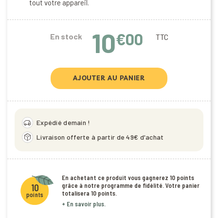
tout votre appareil.
10
€00
En stock
TTC
AJOUTER AU PANIER
delivery_truck_speed
Expédié demain !
package_2
Livraison offerte à partir de 49€ d'achat
En achetant ce produit vous gagnerez
10 points
grâce à notre programme de fidélité. Votre panier
10
totalisera
10 points
.
points
+ En savoir plus.