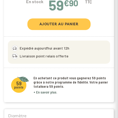
59
€90
En stock
TTC
AJOUTER AU PANIER
delivery_truck_speed
Expédié aujourd’hui avant 12h
local_shipping
Livraison point relais offerte
En achetant ce produit vous gagnerez
59 points
grâce à notre programme de fidélité. Votre panier
59
totalisera
59 points
.
points
+ En savoir plus.
Diamètre