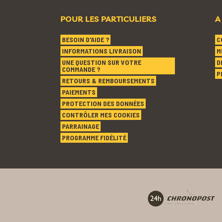
POUR LES PARTICULIERS
A
BESOIN D'AIDE ?
C
INFORMATIONS LIVRAISON
M
UNE QUESTION SUR VOTRE
D
COMMANDE ?
P
RETOURS & REMBOURSEMENTS
PAIEMENTS
PROTECTION DES DONNÉES
CONTRÔLER MES COOKIES
PARRAINAGE
PROGRAMME FIDÉLITÉ