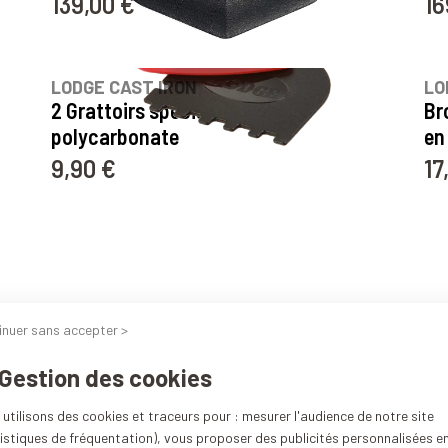
139,00 €
16
Prix
Pri
33
avis
LODGE CAST IRON
LO
2 Grattoirs spécial fonte en
Br
polycarbonate
en
9,90 €
17
Prix
Pri
inuer sans accepter >
 Gestion des cookies
utilisons des cookies et traceurs pour : mesurer l'audience de notre site

Précédent
istiques de fréquentation), vous proposer des publicités personnalisées e