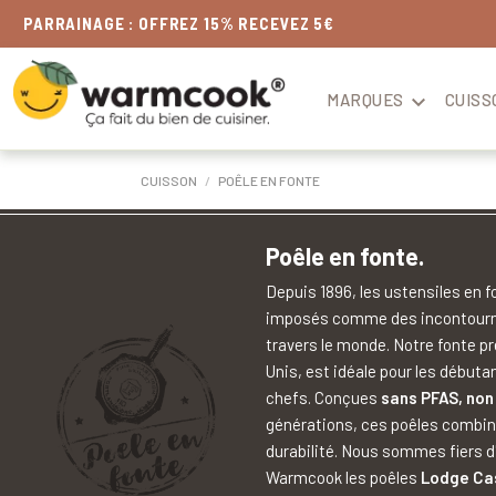
LIVRAISON
OFFERTE
DÈS 49€
MARQUES

CUISS
CUISSON
POÊLE EN FONTE
Poêle en fonte.
Depuis 1896, les ustensiles en 
imposés comme des incontournab
travers le monde. Notre fonte p
Unis, est idéale pour les débuta
chefs. Conçues
sans PFAS, non
générations, ces poêles combin
durabilité. Nous sommes fiers d'
Warmcook les poêles
Lodge Cas