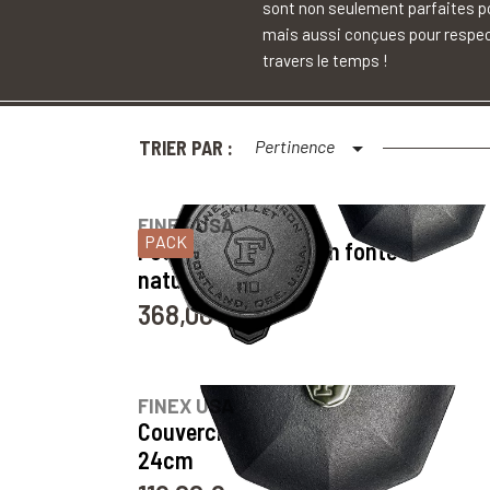
sont non seulement parfaites po
mais aussi conçues pour respect
travers le temps !
TRIER PAR :
Pertinence

3
avis
FINEX USA
PACK
Poêle et Couvercle en fonte
naturelle - 24cm
368,00 €
Prix
6
avis
FINEX USA
Couvercle en fonte naturelle -
24cm