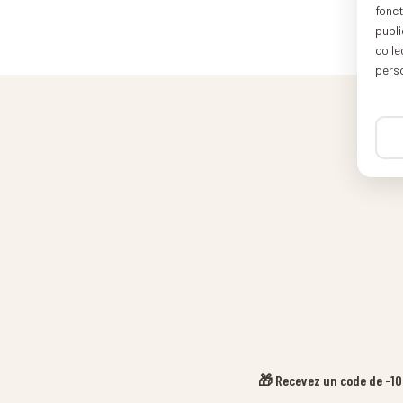
fonc
publi
coll
pers
🎁 Recevez un code de -10%