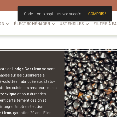
Code promo appliqué avec succès.
COMPRIS !
ON

ÉLECTROMÉNAGER

USTENSILES

FILTRE À EA
fonte de
Lodge Cast Iron
se sont
les sur les cuisinières à
ré-culottée, fabriquée aux États-
nts, les cuisiniers amateurs et les
 tocxique
et pour durer des
ent parfaitement design et
intégrer à notre sélection
t Iron
, garanties 20 ans. Elles