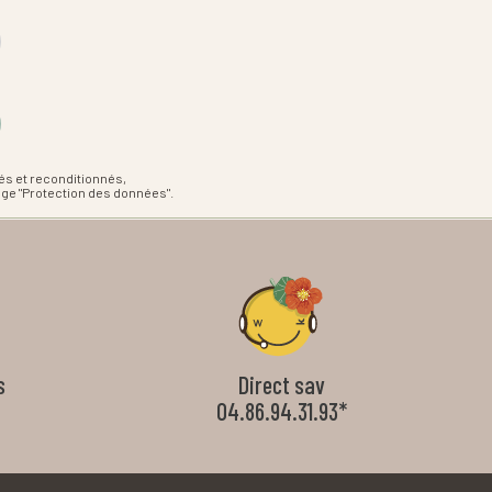
és et reconditionnés,
age "Protection des données".
s
Direct sav
04.86.94.31.93*