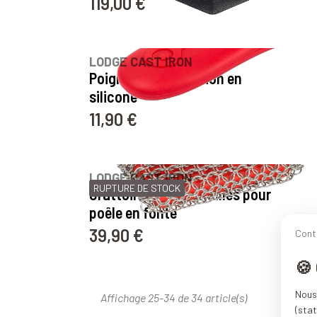
119,00 €
Prix
97
avis
LODGE CAST IRON
Poignée de protection en
silicone
11,90 €
Prix
LODGE CAST IRON
RUPTURE DE STOCK
Grattoir cotte de mailles pour
poêle en fonte
39,90 €
Cont
Prix
🍪
Nous 
Affichage 25-34 de 34 article(s)
(stat