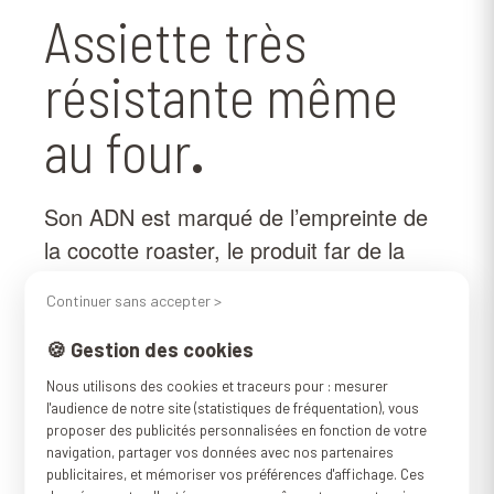
Assiette très
résistante même
au four
.
Son ADN est marqué de l’empreinte de
la cocotte roaster, le produit far de la
marque Graniteware. Fabriquée à partir
Continuer sans accepter >
des mêmes matériaux cette assiette
plate en métal émaillé peut bien sûr
🍪 Gestion des cookies
passer au four. Très utile quand on
Nous utilisons des cookies et traceurs pour : mesurer
l'audience de notre site (statistiques de fréquentation), vous
souhaite réchauffer une portion en
proposer des publicités personnalisées en fonction de votre
évitant le micro onde. Avec son
navigation, partager vos données avec nos partenaires
publicitaires, et mémoriser vos préférences d'affichage. Ces
revêtement double épaisseur cette