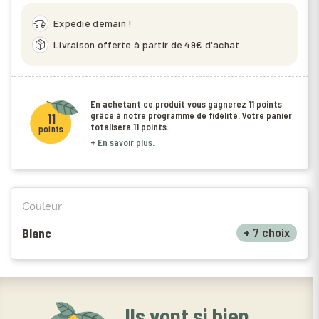
delivery_truck_speed
Expédié demain !
package_2
Livraison offerte à partir de 49€ d'achat
En achetant ce produit vous gagnerez
11 points
grâce à notre programme de fidélité. Votre panier
11
totalisera
11 points
.
points
+ En savoir plus.
Couleur
+ 7 choix
Blanc
Ils vont si bien