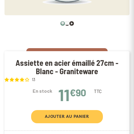
Assiette en acier émaillé 27cm -
Blanc - Graniteware
13
11
€90
En stock
TTC
AJOUTER AU PANIER