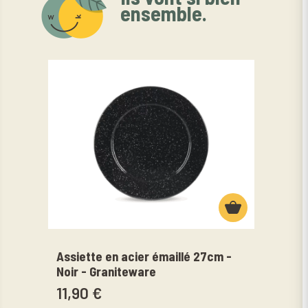
ensemble.
Assiette en acier émaillé 27cm -
Assi
Noir - Graniteware
16cm
11,90 €
6,9