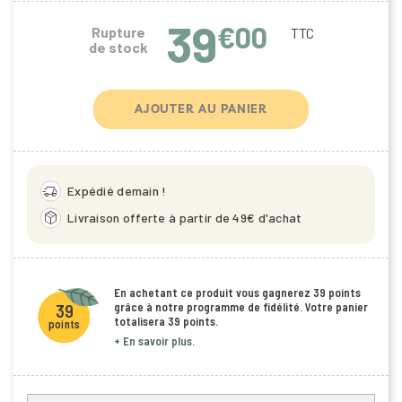
39
€00
Rupture
TTC
de stock
AJOUTER AU PANIER
delivery_truck_speed
Expédié demain !
package_2
Livraison offerte à partir de 49€ d'achat
En achetant ce produit vous gagnerez
39 points
grâce à notre programme de fidélité. Votre panier
39
totalisera
39 points
.
points
+ En savoir plus.