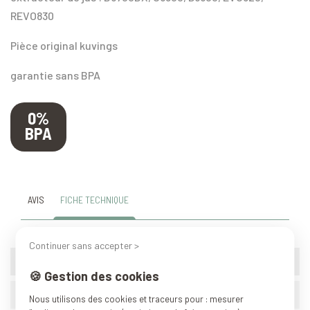
REVO830
Pièce original kuvings
garantie sans BPA
0%
BPA
AVIS
FICHE TECHNIQUE
Continuer sans accepter >
Marque
Kuvings Pièces détachées
🍪 Gestion des cookies
Référence
C16
Nous utilisons des cookies et traceurs pour : mesurer