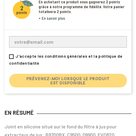
En achetant ce produit vous gagnerez
2 points
grâce à notre programme de fidélité. Votre panier
2
totalisera
2 points
.
points
+ En savoir plus.
J'accepte les conditions générales et la politique de
confidentialité
PRÉVENEZ-MOI LORSQUE LE PRODUIT
EST DISPONIBLE
EN RÉSUMÉ
Joint en silicone situé sur le fond du filtre à jus pour
extracteur de jus : B9700BX, C9500, D9900, EVO820,