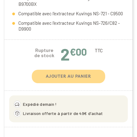
B9700BX
Compatible avec l'extracteur Kuvings NS-721 - C9500
Compatible avec l'extracteur Kuvings NS-726/C82 -
D9900
2
€00
Rupture
TTC
de stock
AJOUTER AU PANIER
delivery_truck_speed
Expédié demain !
package_2
Livraison offerte à partir de 49€ d'achat