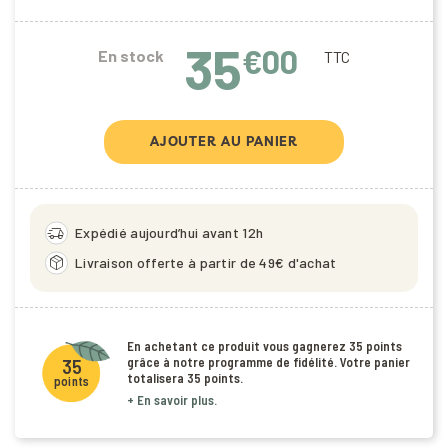
35
€00
En stock
TTC
AJOUTER AU PANIER
delivery_truck_speed
Expédié aujourd’hui avant 12h
package_2
Livraison offerte à partir de 49€ d'achat
En achetant ce produit vous gagnerez
35 points
grâce à notre programme de fidélité. Votre panier
35
totalisera
35 points
.
points
+ En savoir plus.