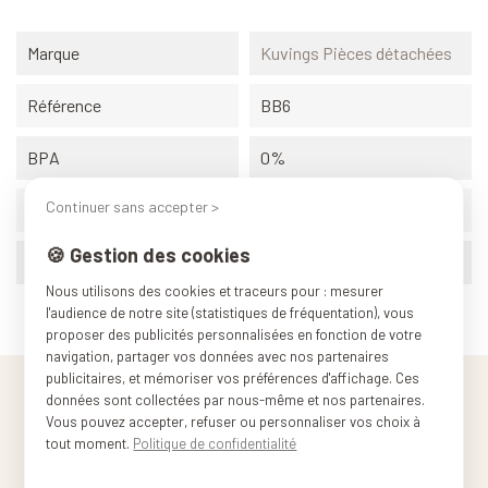
Marque
Kuvings Pièces détachées
Référence
BB6
BPA
0%
Continuer sans accepter >
Origine
Corée du sud
🍪 Gestion des cookies
Poids (conditionnement)
0.330 kg
Nous utilisons des cookies et traceurs pour : mesurer
l'audience de notre site (statistiques de fréquentation), vous
proposer des publicités personnalisées en fonction de votre
navigation, partager vos données avec nos partenaires
publicitaires, et mémoriser vos préférences d'affichage. Ces
données sont collectées par nous-même et nos partenaires.
Vous pouvez accepter, refuser ou personnaliser vos choix à
tout moment.
Politique de confidentialité