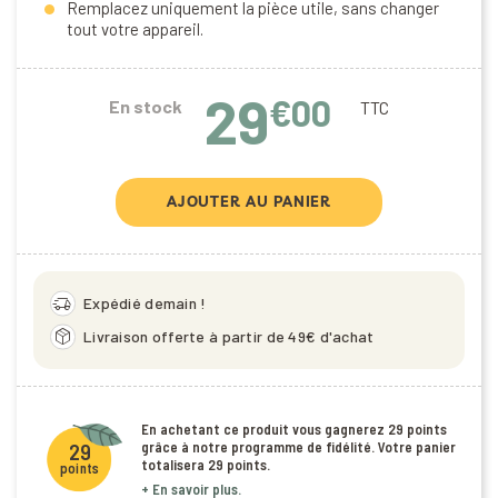
Remplacez uniquement la pièce utile, sans changer
tout votre appareil.
29
€00
En stock
TTC
AJOUTER AU PANIER
delivery_truck_speed
Expédié demain !
package_2
Livraison offerte à partir de 49€ d'achat
En achetant ce produit vous gagnerez
29 points
grâce à notre programme de fidélité. Votre panier
29
totalisera
29 points
.
points
+ En savoir plus.