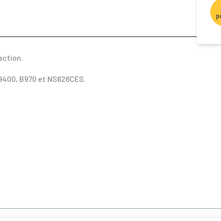
p
action.
9400, B970 et NS626CES.