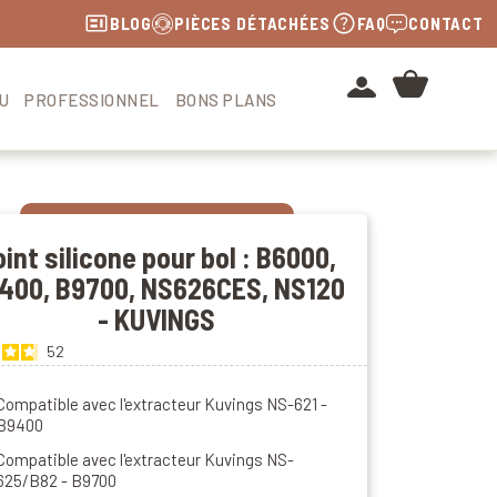
BLOG
PIÈCES DÉTACHÉES
FAQ
CONTACT
U
PROFESSIONNEL
BONS PLANS
int silicone pour bol : B6000,
400, B9700, NS626CES, NS120
- KUVINGS
52
Compatible avec l'extracteur Kuvings NS-621 -
B9400
Compatible avec l'extracteur Kuvings NS-
625/B82 - B9700