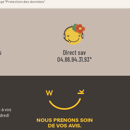
age "Protection des données".
s
Direct sav
04.86.94.31.93*
 à vos
dredi
NOUS PRENONS SOIN
DE VOS AVIS.