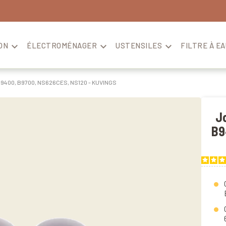
ON

ÉLECTROMÉNAGER

USTENSILES

FILTRE À EA
B9400, B9700, NS626CES, NS120 - KUVINGS
Jo
B9