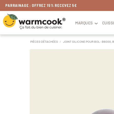
LIVRAISON
OFFERTE
DÈS 49€
MARQUES

CUISS
PIÈCES DÉTACHÉES
JOINT SILICONE POUR BOL : B6000, 