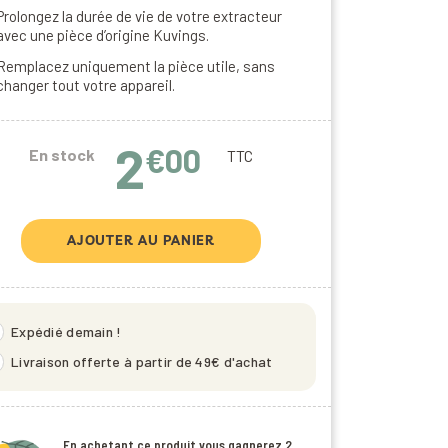
Prolongez la durée de vie de votre extracteur
avec une pièce d’origine Kuvings.
Remplacez uniquement la pièce utile, sans
changer tout votre appareil.
2
€00
En stock
TTC
AJOUTER AU PANIER
eed
Expédié demain !
_2
Livraison offerte à partir de 49€ d'achat
En achetant ce produit vous gagnerez
2